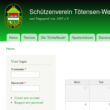
Ski
mai
Schützenverein Tötensen-We
con
und Umgegend von 1895 e.V.
Home
Termine
Die "Schießbude"
Sportschützen
Damena
Main menu
Home
You are here
User login
Username
*
Mon
Tue
Password
*
27
2
Create new account
Request new password
4