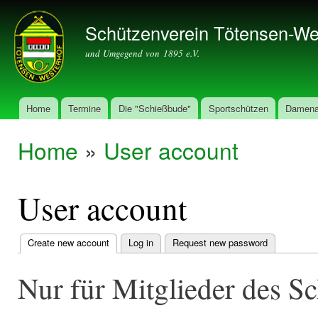
Ski
mai
Schützenverein Tötensen-We
con
und Umgegend von 1895 e.V.
Home
Termine
Die "Schießbude"
Sportschützen
Damena
Main menu
Home
»
User account
You are here
User account
Create new account
(active tab)
Log in
Request new password
Primary
tabs
Nur für Mitglieder des S